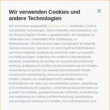
info@laurin-dorftirol.com
Wir verwenden Cookies und
Continu
andere Technologien
Hotel Laurin | Familie Illmer
Wir und andere ausgewählte
6 Drittparteien
verwenden Cookies
Hauptstraße 35
und ähnliche Technologien. Diese Hilfsmittel sind unerlässlich, um
I-39019 Tirol bei Meran
(BZ)
die Nutzung digitaler Inhalte zu gewährleisten, die Navigation zu
verbessern und, vorbehaltlich Ihrer Zustimmung, zu
Werbezwecken. Wir können Ihre Daten zum Beispiel für folgende
Zwecke verwenden: speichern von oder zugriff auf informationen
auf einem endgerät, verwendung reduzierter daten zur auswahl
Wetter
von werbeanzeigen, erstellung von profilen für personalisierte
werbung, verwendung von profilen zur auswahl personalisierter
Anreise
werbung, erstellung von profilen zur personalisierung von inhalten,
verwendung von profilen zur auswahl personalisierter inhalte,
messung der werbeleistung, messung der performance von
Newsletter
inhalten, analyse von zielgruppen durch statistiken oder
kombinationen von daten aus verschiedenen quellen, entwicklung
T +39 0473 923 363
und verbesserung der angebote, verwendung reduzierter daten zur
auswahl von inhalten, gewährleistung der sicherheit, verhinderung
und aufdeckung von betrug und fehlerbehebung, bereitstellung
info@laurin-dorftirol.com
und anzeige von werbung und inhalten, ihre entscheidungen zum
datenschutz speichern und übermitteln, abgleichung und
kombination von daten aus unterschiedlichen quellen, verknüpfung