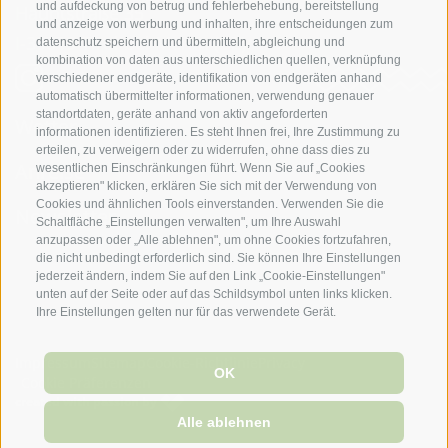
und aufdeckung von betrug und fehlerbehebung, bereitstellung
Hauptstraße 35
und anzeige von werbung und inhalten, ihre entscheidungen zum
I-39019 Tirol bei Meran
(BZ)
datenschutz speichern und übermitteln, abgleichung und
kombination von daten aus unterschiedlichen quellen, verknüpfung
verschiedener endgeräte, identifikation von endgeräten anhand
automatisch übermittelter informationen, verwendung genauer
standortdaten, geräte anhand von aktiv angeforderten
Wetter
informationen identifizieren. Es steht Ihnen frei, Ihre Zustimmung zu
erteilen, zu verweigern oder zu widerrufen, ohne dass dies zu
Anreise
wesentlichen Einschränkungen führt. Wenn Sie auf „Cookies
akzeptieren" klicken, erklären Sie sich mit der Verwendung von
Cookies und ähnlichen Tools einverstanden. Verwenden Sie die
Newsletter
Schaltfläche „Einstellungen verwalten", um Ihre Auswahl
anzupassen oder „Alle ablehnen", um ohne Cookies fortzufahren,
T +39 0473 923 363
die nicht unbedingt erforderlich sind. Sie können Ihre Einstellungen
jederzeit ändern, indem Sie auf den Link „Cookie-Einstellungen"
unten auf der Seite oder auf das Schildsymbol unten links klicken.
info@laurin-dorftirol.com
Ihre Einstellungen gelten nur für das verwendete Gerät.
Impressum
Sitemap
Cookie-Richtlinie
Privacy
OK
Cookie Präferenzen
Newsletter
Wetter
Anreise
created with passion by
Alle ablehnen