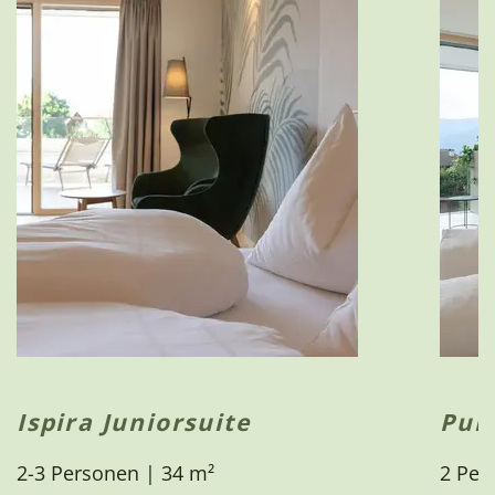
Ispira Juniorsuite
Pur
2-3 Personen | 34 m²
2 Per