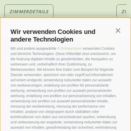
ZIMMERDETAILS
ZIM
Wir verwenden Cookies und
Continu
Nice to
andere Technologien
meet
Wir und andere ausgewählte
6 Drittparteien
verwenden Cookies
you
und ähnliche Technologien. Diese Hilfsmittel sind unerlässlich, um
die Nutzung digitaler Inhalte zu gewährleisten, die Navigation zu
verbessern und, vorbehaltlich Ihrer Zustimmung, zu
Werbezwecken. Wir können Ihre Daten zum Beispiel für folgende
Zwecke verwenden: speichern von oder zugriff auf informationen
auf einem endgerät, verwendung reduzierter daten zur auswahl
von werbeanzeigen, erstellung von profilen für personalisierte
werbung, verwendung von profilen zur auswahl personalisierter
werbung, erstellung von profilen zur personalisierung von inhalten,
T
+39 0473 923 363
verwendung von profilen zur auswahl personalisierter inhalte,
info@laurin-dorftirol.com
messung der werbeleistung, messung der performance von
inhalten, analyse von zielgruppen durch statistiken oder
kombinationen von daten aus verschiedenen quellen, entwicklung
und verbesserung der angebote, verwendung reduzierter daten zur
Hotel Laurin | Familie Illmer
auswahl von inhalten, gewährleistung der sicherheit, verhinderung