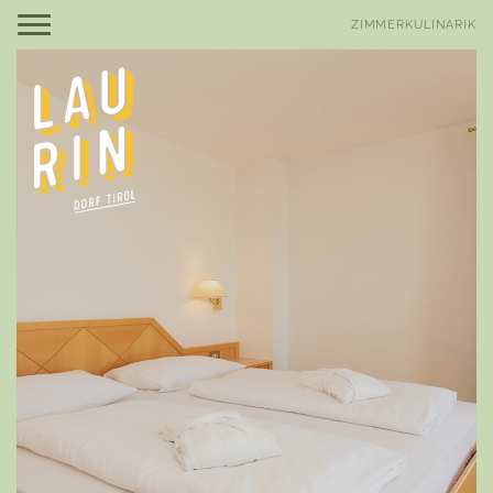
IT
EN
ZIMMER
KULINARIK
Be Laurin
Be amazed
Zimmer, Suiten & Preise
Angebote
Gut zu wissen
Inklusivleistungen
Be relaxed