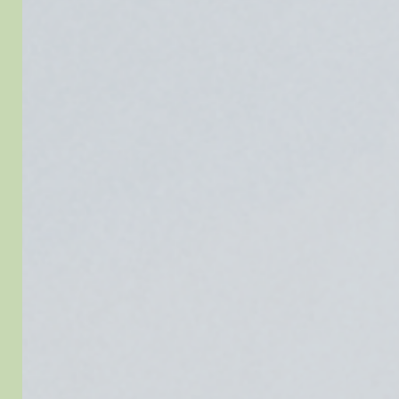
Be relaxed
Be active