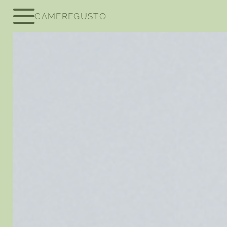
CAMERE
GUSTO
Be Laurin
Be amazed
Camere, suite e prezz
Offerte
Buono a sapersi
Servizi inclusi