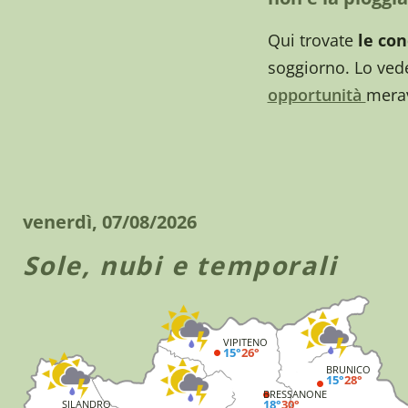
Qui trovate
le con
soggiorno. Lo vede
opportunità
merav
venerdì, 07/08/2026
Sole, nubi e temporali
VIPITENO
15°
26°
BRUNICO
15°
28°
BRESSANONE
18°
30°
SILANDRO