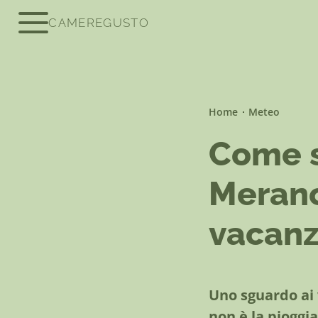
CAMERE
GUSTO
Be Laurin
Home
Meteo
Be amazed
Come s
Be relaxed
Merano
Be active
vacan
Uno sguardo ai 
non è la pioggia