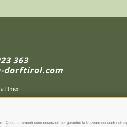
923 363
-dorftirol.com
ia Illmer
o Merano
(BZ)
li. Questi strumenti sono essenziali per garantire la fruizione dei contenuti di