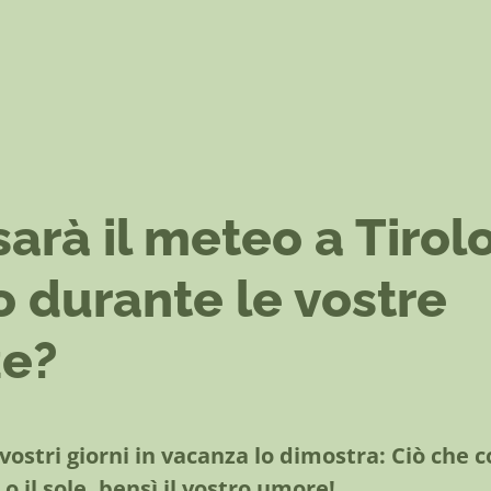
arà il meteo a Tirol
 durante le vostre
ze?
vostri giorni in vacanza lo dimostra: Ciò che c
 o il sole, bensì il vostro umore!