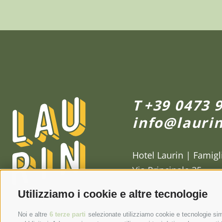
T
+39 0473 
info@laurin
Hotel Laurin | Famigl
Via Principale 35
I-39019 Tirolo press
Utilizziamo i cookie e altre tecnologie
Noi e altre
6 terze parti
selezionate utilizziamo cookie e tecnologie simi
T +39 0473 923 363