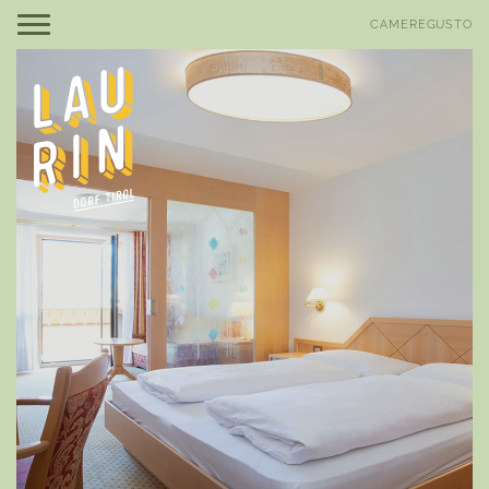
DE
EN
CAMERE
GUSTO
Be Laurin
Be amazed
Camere, suite e prezzi
Offerte
Buono a sapersi
Servizi inclusi
Be relaxed