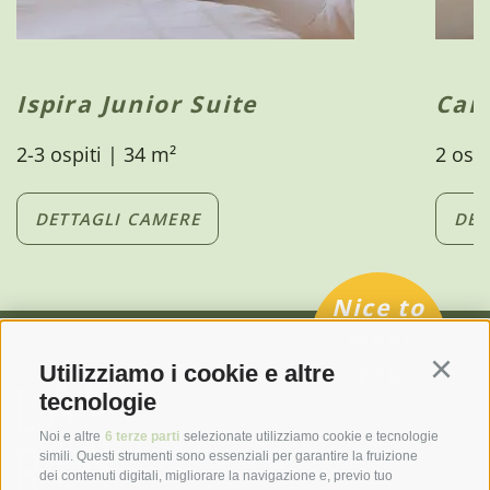
Ispira Junior Suite
Cam
2-3 ospiti | 34 m²
2 ospi
DETTAGLI CAMERE
DET
Nice to
meet
you
Utilizziamo i cookie e altre
Continu
tecnologie
Noi e altre
6 terze parti
selezionate utilizziamo cookie e tecnologie
simili. Questi strumenti sono essenziali per garantire la fruizione
dei contenuti digitali, migliorare la navigazione e, previo tuo