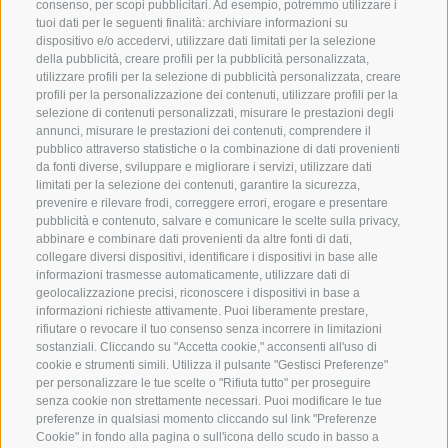
consenso, per scopi pubblicitari. Ad esempio, potremmo utilizzare i
tuoi dati per le seguenti finalità: archiviare informazioni su
dispositivo e/o accedervi, utilizzare dati limitati per la selezione
T
+39 0473 923 363
della pubblicità, creare profili per la pubblicità personalizzata,
info@laurin-dorftirol.com
utilizzare profili per la selezione di pubblicità personalizzata, creare
profili per la personalizzazione dei contenuti, utilizzare profili per la
selezione di contenuti personalizzati, misurare le prestazioni degli
annunci, misurare le prestazioni dei contenuti, comprendere il
Hotel Laurin | Famiglia Illmer
pubblico attraverso statistiche o la combinazione di dati provenienti
da fonti diverse, sviluppare e migliorare i servizi, utilizzare dati
Via Principale 35
limitati per la selezione dei contenuti, garantire la sicurezza,
I-39019 Tirolo presso Merano
(BZ)
prevenire e rilevare frodi, correggere errori, erogare e presentare
pubblicità e contenuto, salvare e comunicare le scelte sulla privacy,
abbinare e combinare dati provenienti da altre fonti di dati,
collegare diversi dispositivi, identificare i dispositivi in base alle
informazioni trasmesse automaticamente, utilizzare dati di
Meteo
geolocalizzazione precisi, riconoscere i dispositivi in base a
informazioni richieste attivamente. Puoi liberamente prestare,
Arrivo
rifiutare o revocare il tuo consenso senza incorrere in limitazioni
sostanziali. Cliccando su "Accetta cookie," acconsenti all'uso di
cookie e strumenti simili. Utilizza il pulsante "Gestisci Preferenze"
Newsletter
per personalizzare le tue scelte o "Rifiuta tutto" per proseguire
senza cookie non strettamente necessari. Puoi modificare le tue
T +39 0473 923 363
preferenze in qualsiasi momento cliccando sul link "Preferenze
Cookie" in fondo alla pagina o sull'icona dello scudo in basso a