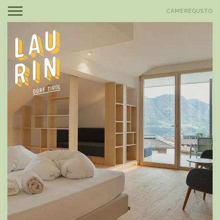
DE
EN
CAMERE
GUSTO
Be Laurin
Be amazed
Camere, suite e prezzi
Offerte
Buono a sapersi
Servizi inclusi
Be relaxed