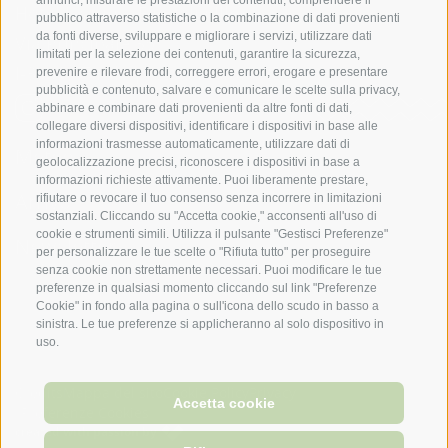
annunci, misurare le prestazioni dei contenuti, comprendere il
Hotel Laurin | Famiglia Illmer
pubblico attraverso statistiche o la combinazione di dati provenienti
da fonti diverse, sviluppare e migliorare i servizi, utilizzare dati
Via Principale 35
limitati per la selezione dei contenuti, garantire la sicurezza,
I-39019 Tirolo presso Merano
(BZ)
prevenire e rilevare frodi, correggere errori, erogare e presentare
pubblicità e contenuto, salvare e comunicare le scelte sulla privacy,
abbinare e combinare dati provenienti da altre fonti di dati,
collegare diversi dispositivi, identificare i dispositivi in base alle
informazioni trasmesse automaticamente, utilizzare dati di
Meteo
geolocalizzazione precisi, riconoscere i dispositivi in base a
informazioni richieste attivamente. Puoi liberamente prestare,
Arrivo
rifiutare o revocare il tuo consenso senza incorrere in limitazioni
sostanziali. Cliccando su "Accetta cookie," acconsenti all'uso di
cookie e strumenti simili. Utilizza il pulsante "Gestisci Preferenze"
Newsletter
per personalizzare le tue scelte o "Rifiuta tutto" per proseguire
senza cookie non strettamente necessari. Puoi modificare le tue
T +39 0473 923 363
preferenze in qualsiasi momento cliccando sul link "Preferenze
Cookie" in fondo alla pagina o sull'icona dello scudo in basso a
sinistra. Le tue preferenze si applicheranno al solo dispositivo in
info@laurin-dorftirol.com
uso.
Credits
Mappa del sito
Cookie Policy
Privacy
Accetta cookie
Preferenze Cookies
Newsletter
Meteo
Arrivo
created with passion by