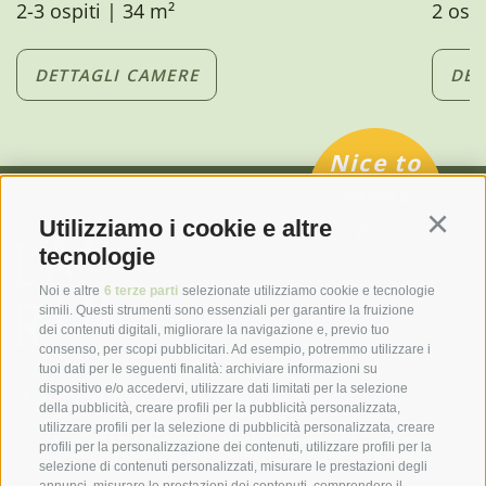
2-3 ospiti | 34 m²
2 ospi
DETTAGLI CAMERE
DET
Nice to
meet
you
Utilizziamo i cookie e altre
Continu
tecnologie
Noi e altre
6 terze parti
selezionate utilizziamo cookie e tecnologie
simili. Questi strumenti sono essenziali per garantire la fruizione
dei contenuti digitali, migliorare la navigazione e, previo tuo
consenso, per scopi pubblicitari. Ad esempio, potremmo utilizzare i
tuoi dati per le seguenti finalità: archiviare informazioni su
dispositivo e/o accedervi, utilizzare dati limitati per la selezione
T
+39 0473 923 363
della pubblicità, creare profili per la pubblicità personalizzata,
info@laurin-dorftirol.com
utilizzare profili per la selezione di pubblicità personalizzata, creare
profili per la personalizzazione dei contenuti, utilizzare profili per la
selezione di contenuti personalizzati, misurare le prestazioni degli